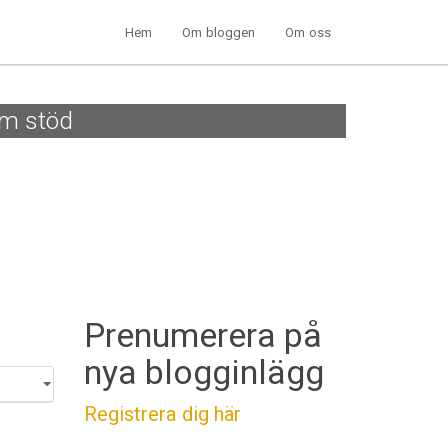
Hem
Om bloggen
Om oss
om stöd
Prenumerera på
nya blogginlägg
Registrera dig här