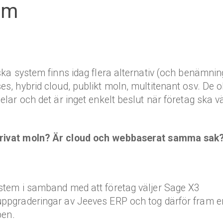
em
iska system finns idag flera alternativ (och benämnin
es, hybrid cloud, publikt moln, multitenant osv. De o
elar och det är inget enkelt beslut när företag ska vä
rivat moln?
Är cloud och webbaserat samma sak
ystem i samband med att företag väljer Sage X3
 uppgraderingar av Jeeves ERP och tog därför fram e
pen.