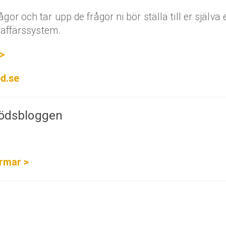
ågor och tar upp de frågor ni bör ställa till er själva e
rt affärssystem.
>
d.se
tödsbloggen
rmar >