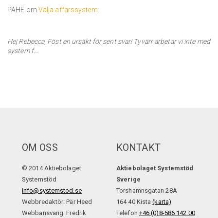
PAHE om
Välja affärssystem
:
Hej Rebecca, Föst en ursäkt för sent svar! Tyvärr arbetar vi inte med
system f...
OM OSS
KONTAKT
© 2014 Aktiebolaget
Aktiebolaget Systemstöd
Systemstöd
Sverige
info@systemstod.se
Torshamnsgatan 28A
Webbredaktör: Pär Heed
164 40 Kista
(karta)
Webbansvarig: Fredrik
Telefon
+46 (0)8-586 142 00