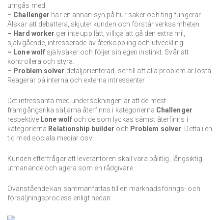
umgås med.
– Challenger
har en annan syn på hur saker och ting fungerar.
Älskar att debattera, skjuter kunden och förstår verksamheten.
– Hard worker
ger inte upp lätt, villiga att gå den extra mil,
självgående, intresserade av återkoppling och utveckling.
– Lone wolf
självsäker och följer sin egen instinkt. Svår att
kontrollera och styra.
– Problem solver
detaljorienterad, ser till att alla problem är lösta.
Reagerar på interna och externa intressenter.
Det intressanta med undersökningen är att de mest
framgångsrika säljarna återfinns i kategorierna
Challenger
respektive
Lone wolf
och de som lyckas sämst återfinns i
kategorierna
Relationship builder
och
Problem solver
. Detta i en
tid med sociala mediar osv!
Kunden efterfrågar att leverantören skall vara pålitlig, långsiktig,
utmanande och agera som en rådgivare.
Ovanstående kan sammanfattas till en marknadsförings- och
försäljningsprocess enligt nedan.