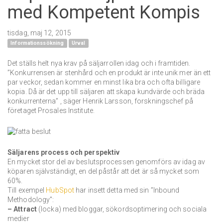
med Kompetent Kompis
tisdag, maj 12, 2015
Informationssökning
Urval
Det ställs helt nya krav på säljarrollen idag och i framtiden.
”Konkurrensen är stenhård och en produkt är inte unik mer än ett
par veckor, sedan kommer en minst lika bra och ofta billigare
kopia. Då är det upp till säljaren att skapa kundvärde och bräda
konkurrenterna” , säger Henrik Larsson, forskningschef på
företaget Prosales Institute.
Säljarens process och perspektiv
En mycket stor del av beslutsprocessen genomförs av idag av
köparen självständigt, en del påstår att det är så mycket som
60%.
Till exempel
HubSpot
har insett detta med sin ”Inbound
Methodology”:
– Attract
(locka) med bloggar, sökordsoptimering och sociala
medier