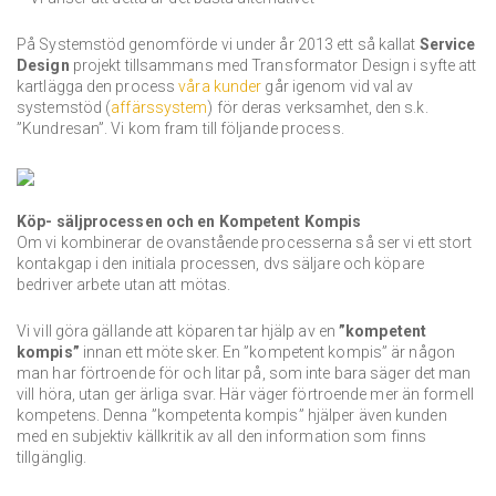
På Systemstöd genomförde vi under år 2013 ett så kallat
Service
Design
projekt tillsammans med Transformator Design i syfte att
kartlägga den process
våra kunder
går igenom vid val av
systemstöd (
affärssystem
) för deras verksamhet, den s.k.
”Kundresan”. Vi kom fram till följande process.
Köp- säljprocessen och en Kompetent Kompis
Om vi kombinerar de ovanstående processerna så ser vi ett stort
kontakgap i den initiala processen, dvs säljare och köpare
bedriver arbete utan att mötas.
Vi vill göra gällande att köparen tar hjälp av en
”kompetent
kompis”
innan ett möte sker. En ”kompetent kompis” är någon
man har förtroende för och litar på, som inte bara säger det man
vill höra, utan ger ärliga svar. Här väger förtroende mer än formell
kompetens. Denna ”kompetenta kompis” hjälper även kunden
med en subjektiv källkritik av all den information som finns
tillgänglig.