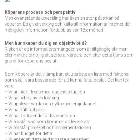
Köparens process och perspektiv
Men ovanstående utveckling har även en stor påverkan på
köparen. Ett givet verktyg och källa till information är internet där
mängden information fördubblas var 18:e månad.
Men hur skapar du dig en objektiv bild?
Risken är att informationsmängden som är tillgänglig blir mer
eller mindre omöjlig att sortera, värdera och efter detta tjäna som
grund för köparens beslut.
Som köpare är det tillämpbart att utarbeta en lista med faktorer
som skall vara besvarade för att kunna fatta beslut. Det kan tex
vara:
– Vi är inte tillfreds med dagens situation
– Vi ha behov av en lösning
– Vi upplever värde och nytta med erbjudandet
– Vi har fått rätt pris
– Vi har förtroende för leverantören
– Vi förstår vad som kommer att levereras
– Vi förstår projektet och implementationen
– Vi har budget för detta
– Vi anser att detta är det bästa alternativet