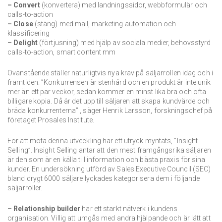
– Convert
(konvertera) med landningssidor, webbformulär och
calls-to-action
– Close
(stäng) med mail, marketing automation och
klassificering
– Delight
(förtjusning) med hjälp av sociala medier, behovsstyrd
calls-to-action, smart content mm
Ovanstående ställer naturligtvis nya krav på säljarrollen idag och i
framtiden. ”Konkurrensen är stenhård och en produkt är inte unik
mer än ett par veckor, sedan kommer en minst lika bra och ofta
billigare kopia. Då är det upp till säljaren att skapa kundvärde och
bräda konkurrenterna” , säger Henrik Larsson, forskningschef på
företaget Prosales Institute.
För att möta denna utveckling har ett utryck myntats, ”Insight
Selling”. Insight Selling antar att den mest framgångsrika säljaren
är den som är en källa till information och bästa praxis för sina
kunder. En undersökning utförd av Sales Executive Council (SEC)
bland drygt 6000 säljare lyckades kategorisera dem i följande
säljarroller.
–
Relationship builder
har ett starkt nätverk i kundens
organisation. Villig att umgås med andra hjälpande och är lätt att