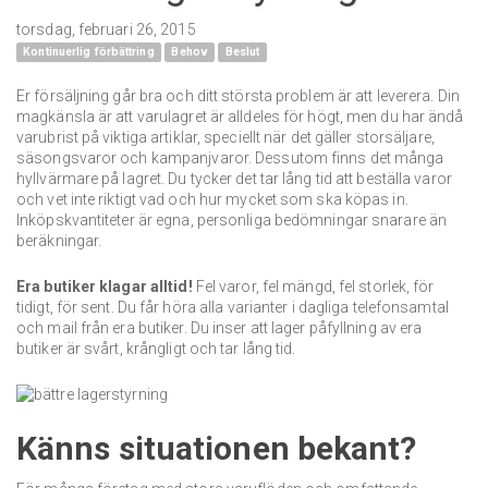
torsdag, februari 26, 2015
Kontinuerlig förbättring
Behov
Beslut
Er försäljning går bra och ditt största problem är att leverera. Din
magkänsla är att varulagret är alldeles för högt, men du har ändå
varubrist på viktiga artiklar, speciellt när det gäller storsäljare,
säsongsvaror och kampanjvaror. Dessutom finns det många
hyllvärmare på lagret. Du tycker det tar lång tid att beställa varor
och vet inte riktigt vad och hur mycket som ska köpas in.
Inköpskvantiteter är egna, personliga bedömningar snarare än
beräkningar.
Era butiker klagar alltid!
Fel varor, fel mängd, fel storlek, för
tidigt, för sent. Du får höra alla varianter i dagliga telefonsamtal
och mail från era butiker. Du inser att lager påfyllning av era
butiker är svårt, krångligt och tar lång tid.
Känns situationen bekant?