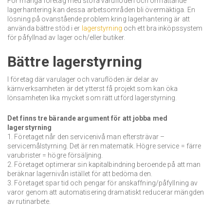
För många företag med stora varuflöden och omfattande
lagerhantering kan dessa arbetsområden bli övermäktiga. En
lösning på ovanstående problem kring lagerhantering är att
använda bättre stöd i er
lagerstyrning
och ett bra inköpssystem
för påfyllnad av lager och/eller butiker.
Bättre lagerstyrning
I företag där varulager och varuflöden är delar av
kärnverksamheten är det ytterst få projekt som kan öka
lönsamheten lika mycket som rätt utförd lagerstyrning.
Det finns tre bärande argument för att jobba med
lagerstyrning
1. Företaget når den servicenivå man eftersträvar –
servicemålstyrning. Det är ren matematik. Högre service = färre
varubrister = högre försäljning.
2. Företaget optimerar sin kapitalbindning beroende på att man
beräknar lagernivån istället för att bedöma den.
3. Företaget spar tid och pengar för anskaffning/påfyllning av
varor genom att automatisering dramatiskt reducerar mängden
av rutinarbete.