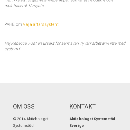
Hej! Ikke att förglömma Webshipper, som är ett modernt och
molnbaserat TA-syste...
PAHE om
Välja affärssystem
:
Hej Rebecca, Föst en ursäkt för sent svar! Tyvärr arbetar vi inte med
system f...
OM OSS
KONTAKT
© 2014 Aktiebolaget
Aktiebolaget Systemstöd
Systemstöd
Sverige