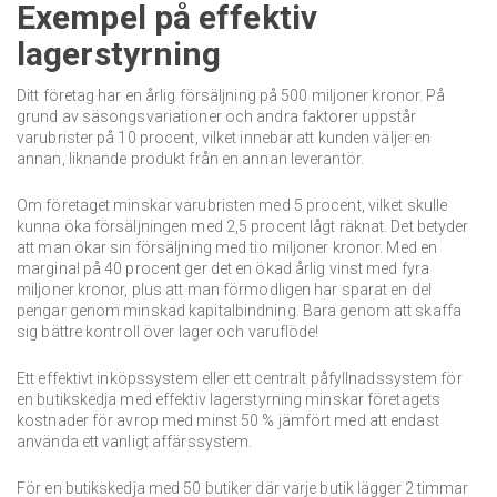
Exempel på effektiv
lagerstyrning
Ditt företag har en årlig försäljning på 500 miljoner kronor. På
grund av säsongsvariationer och andra faktorer uppstår
varubrister på 10 procent, vilket innebär att kunden väljer en
annan, liknande produkt från en annan leverantör.
Om företaget minskar varubristen med 5 procent, vilket skulle
kunna öka försäljningen med 2,5 procent lågt räknat. Det betyder
att man ökar sin försäljning med tio miljoner kronor. Med en
marginal på 40 procent ger det en ökad årlig vinst med fyra
miljoner kronor, plus att man förmodligen har sparat en del
pengar genom minskad kapitalbindning. Bara genom att skaffa
sig bättre kontroll över lager och varuflöde!
Ett effektivt inköpssystem eller ett centralt påfyllnadssystem för
en butikskedja med effektiv lagerstyrning minskar företagets
kostnader för avrop med minst 50 % jämfört med att endast
använda ett vanligt affärssystem.
För en butikskedja med 50 butiker där varje butik lägger 2 timmar